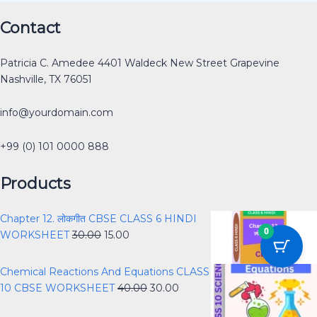
Original
Original
Original
Original
Current
Current
Current
Current
Original
Current
Contact
price
price
price
price
price
price
price
price
price
price
was:
was:
was:
was:
is:
is:
is:
is:
was:
is:
Patricia C. Amedee 4401 Waldeck New Street Grapevine
₹12.00.
₹30.00.
₹40.00.
₹40.00.
₹0.00.
₹15.00.
₹25.00.
₹0.00.
₹40.00.
₹30.00.
Nashville, TX 76051
info@yourdomain.com
+99 (0) 101 0000 888
Products
Chapter 12. लोकगीत CBSE CLASS 6 HINDI
0
WORKSHEET
30.00
15.00
Chemical Reactions And Equations CLASS
10 CBSE WORKSHEET
40.00
30.00