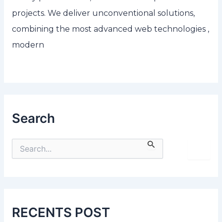
projects. We deliver unconventional solutions,
combining the most advanced web technologies ,
modern
Search
S
e
a
r
c
h
f
RECENTS POST
o