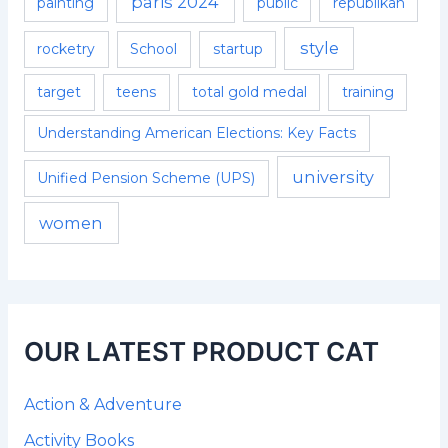
paris 2024
painting
public
republikan
style
rocketry
School
startup
target
teens
total gold medal
training
Understanding American Elections: Key Facts
university
Unified Pension Scheme (UPS)
women
OUR LATEST PRODUCT CAT
Action & Adventure
Activity Books