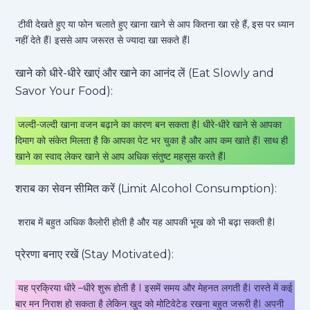
टीवी देखते हुए या फोन चलाते हुए खाना खाने से आप कितना खा रहे हैं, इस पर ध्यान
नहीं देते हैंI इससे आप जरूरत से ज्यादा खा सकते हैंI
खाने को धीरे-धीरे खाएं और खाने का आनंद लें (Eat Slowly and
Savor Your Food):
जल्दी-जल्दी खाना वजन बढ़ाने का कारण बन सकता हैI धीरे-धीरे खाने से आपका
दिमाग को संकेत मिलता है कि आपका पेट भर चुका है और आप कम खाते हैंI साथ ही
खाने का स्वाद लेकर खाने से आप अधिक संतुष्ट महसूस करते हैंI
शराब का सेवन सीमित करें (Limit Alcohol Consumption):
शराब में बहुत अधिक कैलोरी होती है और यह आपकी भूख को भी बढ़ा सकती हैI
प्रेरणा बनाए रखें (Stay Motivated):
यह प्रक्रिया धीरे –धीरे शुरू होती है I इसमें समय और मेहनत लगती हैI रास्ते में कई
बार मन निराश हो सकता है लेकिन खुद को मोटिवेटेड रखना बहुत जरूरी हैI अपनी