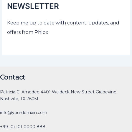
NEWSLETTER
Keep me up to date with content, updates, and
offers from Phlox
Original
Original
Original
Original
Current
Current
Current
Current
Original
Current
Contact
price
price
price
price
price
price
price
price
price
price
was:
was:
was:
was:
is:
is:
is:
is:
was:
is:
Patricia C. Amedee 4401 Waldeck New Street Grapevine
₹12.00.
₹30.00.
₹40.00.
₹40.00.
₹0.00.
₹15.00.
₹25.00.
₹0.00.
₹40.00.
₹30.00.
Nashville, TX 76051
info@yourdomain.com
+99 (0) 101 0000 888