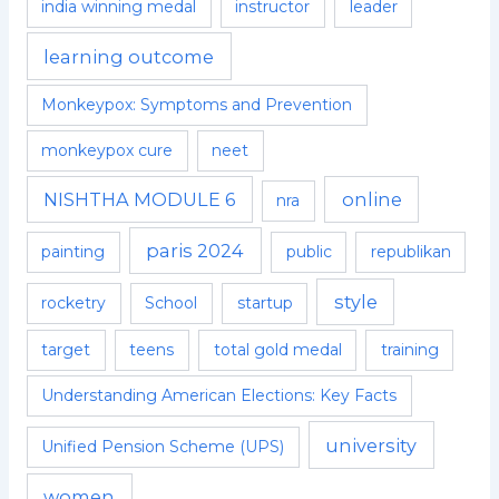
india winning medal
instructor
leader
learning outcome
Monkeypox: Symptoms and Prevention
monkeypox cure
neet
NISHTHA MODULE 6
online
nra
paris 2024
painting
public
republikan
style
rocketry
School
startup
target
teens
total gold medal
training
Understanding American Elections: Key Facts
university
Unified Pension Scheme (UPS)
women