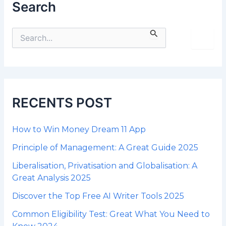
Search
S
e
a
r
c
h
f
RECENTS POST
o
r
:
How to Win Money Dream 11 App
Principle of Management: A Great Guide 2025
Liberalisation, Privatisation and Globalisation: A
Great Analysis 2025
Discover the Top Free AI Writer Tools 2025
Common Eligibility Test: Great What You Need to