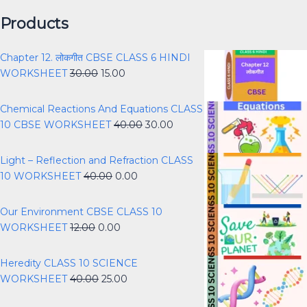
Products
Chapter 12. लोकगीत CBSE CLASS 6 HINDI
WORKSHEET
30.00
15.00
Chemical Reactions And Equations CLASS
10 CBSE WORKSHEET
40.00
30.00
Light – Reflection and Refraction CLASS
10 WORKSHEET
40.00
0.00
Our Environment CBSE CLASS 10
WORKSHEET
12.00
0.00
Heredity CLASS 10 SCIENCE
WORKSHEET
40.00
25.00