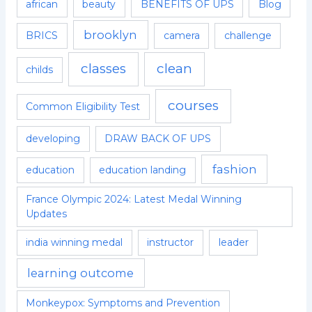
african
beauty
BENEFITS OF UPS
Blog
brooklyn
BRICS
camera
challenge
classes
clean
childs
courses
Common Eligibility Test
developing
DRAW BACK OF UPS
fashion
education
education landing
France Olympic 2024: Latest Medal Winning
Updates
india winning medal
instructor
leader
learning outcome
Monkeypox: Symptoms and Prevention